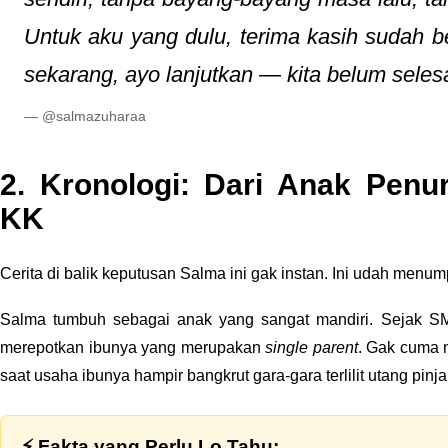
Untuk aku yang dulu, terima kasih sudah b
sekarang, ayo lanjutkan — kita belum seles
— @salmazuharaa
2. Kronologi: Dari Anak Penu
KK
Cerita di balik keputusan Salma ini gak instan. Ini udah men
Salma tumbuh sebagai anak yang sangat mandiri. Sejak SMA
merepotkan ibunya yang merupakan
single parent
. Gak cuma m
saat usaha ibunya hampir bangkrut gara-gara terlilit utang pinja
⚡ Fakta yang Perlu Lo Tahu: