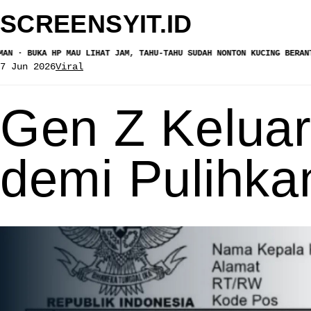
SCREEN
SYIT
.ID
KA HP MAU LIHAT JAM, TAHU-TAHU SUDAH NONTON KUCING BERANTEM · DO
7 Jun 2026
Viral
Gen Z Keluar
demi Pulihk