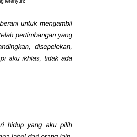
ng terenyuh:
 berani untuk mengambil
etelah pertimbangan yang
ndingkan, disepelekan,
pi aku ikhlas, tidak ada
ari hidup yang aku pilih
pa label dari orang lain.