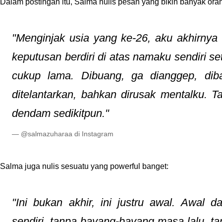
Dalam postingan itu, Salma nulis pesan yang bikin banyak ora
"Menginjak usia yang ke-26, aku akhirnya
keputusan berdiri di atas namaku sendiri s
cukup lama. Dibuang, ga dianggep, diba
ditelantarkan, bahkan dirusak mentalku. Ta
dendam sedikitpun."
— @salmazuharaa di Instagram
Salma juga nulis sesuatu yang powerful banget:
"Ini bukan akhir, ini justru awal. Awal d
sendiri, tanpa bayang-bayang masa lalu, tan