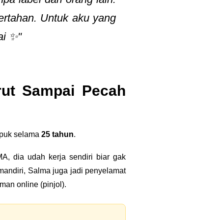
ertahan. Untuk aku yang
ai ✨"
rut Sampai Pecah
umpuk selama
25 tahun
.
, dia udah kerja sendiri biar gak
andiri, Salma juga jadi penyelamat
man online (pinjol).