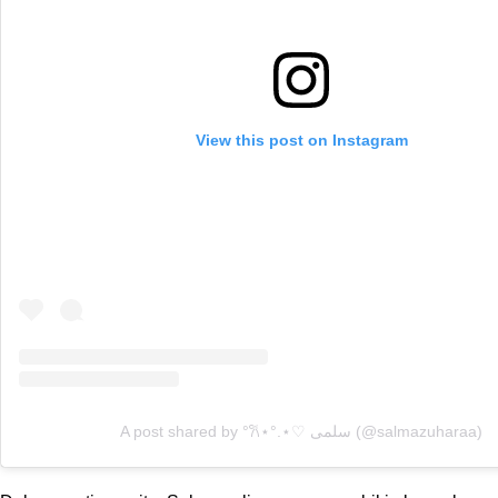
View this post on Instagram
A post shared by °𐙚⋆°.⋆♡ سلمى (@salmazuharaa)