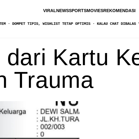
VIRAL
NEWS
SPORTS
MOVIES
REKOMENDASI
MPET TIPIS, WISHLIST TETAP OPTIMIS · KALAU CHAT DIBALAS “WKWK”, 
 dari Kartu K
an Trauma