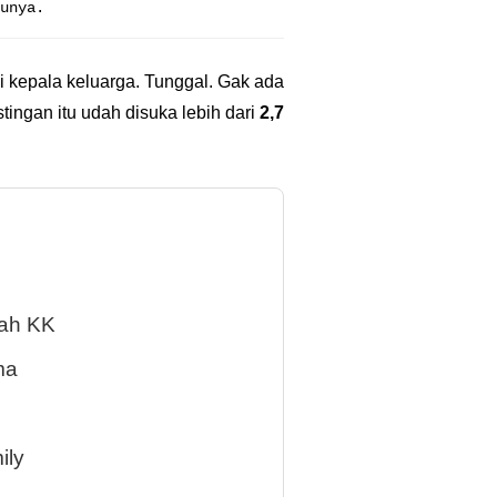
unya.
i kepala keluarga. Tunggal. Gak ada
ingan itu udah disuka lebih dari
2,7
cah KK
ma
ily