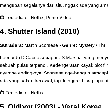
mengubah segalanya dari situ, nggak ada yang am
📺 Tersedia di:
Netflix
,
Prime Video
4. Shutter Island (2010)
Sutradara:
Martin Scorsese •
Genre:
Mystery / Thril
Leonardo DiCaprio sebagai US Marshal yang menyeli
sebuah pulau terpencil. Kedengeraran kayak plot fi
nyampe ending-nya. Scorsese nge-bangun atmosphe
ada yang salah dari awal, tapi lo nggak bisa pinpoin
📺 Tersedia di:
Netflix
5. Oldboy (2003) - Versi Korea