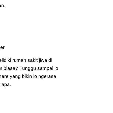
an.
ler
diki rumah sakit jiwa di
lm biasa? Tunggu sampai lo
re yang bikin lo ngerasa
t apa.