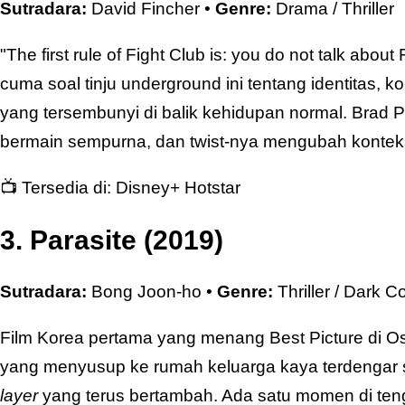
Sutradara:
David Fincher •
Genre:
Drama / Thriller
"The first rule of Fight Club is: you do not talk about
cuma soal tinju underground ini tentang identitas, 
yang tersembunyi di balik kehidupan normal. Brad P
bermain sempurna, dan twist-nya mengubah konte
📺 Tersedia di:
Disney+ Hotstar
3. Parasite (2019)
Sutradara:
Bong Joon-ho •
Genre:
Thriller / Dark 
Film Korea pertama yang menang Best Picture di Osc
yang menyusup ke rumah keluarga kaya terdengar se
layer
yang terus bertambah. Ada satu momen di ten