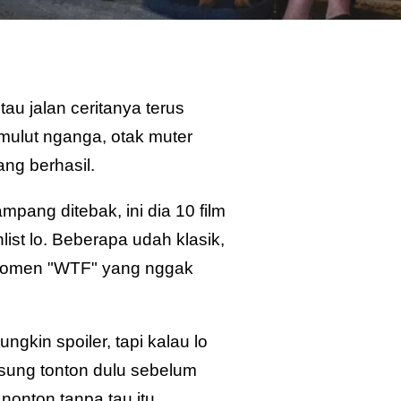
au jalan ceritanya terus
mulut nganga, otak muter
ng berhasil.
mpang ditebak, ini dia 10 film
list lo. Beberapa udah klasik,
 momen "WTF" yang nggak
gkin spoiler, tapi kalau lo
ngsung tonton dulu sebelum
nonton tanpa tau itu