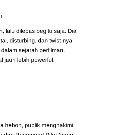
n
 lalu dilepas begitu saja. Dia
al, disturbing, dan twist-nya
 dalam sejarah perfilman.
l jauh lebih powerful.
ssa heboh, publik menghakimi.
eck dan Rosamund Pike (yang