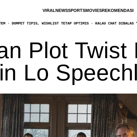
VIRAL
NEWS
SPORTS
MOVIES
REKOMENDASI
T TIPIS, WISHLIST TETAP OPTIMIS · KALAU CHAT DIBALAS “WKWK”, PER
n Plot Twist 
kin Lo Speech