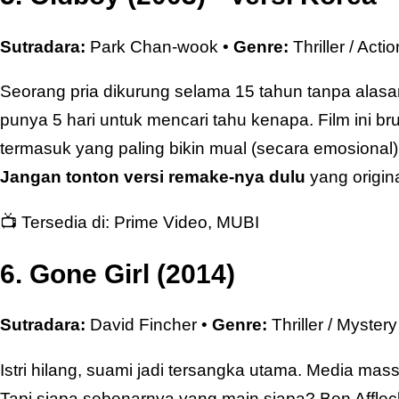
Sutradara:
Park Chan-wook •
Genre:
Thriller / Actio
Seorang pria dikurung selama 15 tahun tanpa alasan,
punya 5 hari untuk mencari tahu kenapa. Film ini brut
termasuk yang paling bikin mual (secara emosional)
Jangan tonton versi remake-nya dulu
yang origina
📺 Tersedia di:
Prime Video
,
MUBI
6. Gone Girl (2014)
Sutradara:
David Fincher •
Genre:
Thriller / Mystery
Istri hilang, suami jadi tersangka utama. Media ma
Tapi siapa sebenarnya yang main siapa? Ben Affl