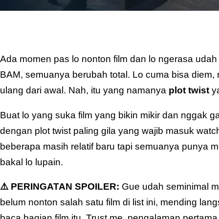
Ada momen pas lo nonton film dan lo ngerasa udah t
BAM, semuanya berubah total. Lo cuma bisa diem, 
ulang dari awal. Nah, itu yang namanya
plot twist
ya
Buat lo yang suka film yang bikin mikir dan nggak ga
dengan plot twist paling gila yang wajib masuk watch
beberapa masih relatif baru tapi semuanya punya
bakal lo lupain.
⚠️ PERINGATAN SPOILER:
Gue udah seminimal mun
belum nonton salah satu film di list ini, mending la
baca bagian film itu. Trust me, pengalaman pertama 