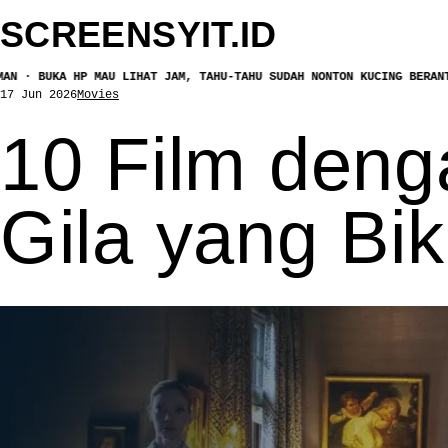
SCREEN
SYIT
.ID
HP MAU LIHAT JAM, TAHU-TAHU SUDAH NONTON KUCING BERANTEM · DOMPE
17 Jun 2026
Movies
10 Film denga
Gila yang Bi