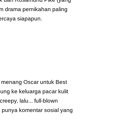
am drama pernikahan paling
 percaya siapapun.
g menang Oscar untuk Best
jung ke keluarga pacar kulit
eepy, lalu... full-blown
a punya komentar sosial yang